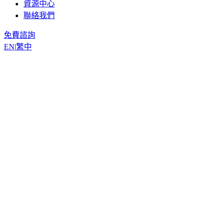
資源中心
聯絡我們
免費諮詢
EN
|
繁中
返回資源
Yannis, Odoo Expert
2026年3月6日
9
分鐘閱讀
什麼是貸項通知單
貸項通知單的會計分錄邏輯